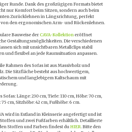
lliger Runde. Dank des großzügigen Formats bietet
cht nur Komfort beim Sitzen, sondern auch beim
nten Zurücklehnen in Längsrichtung, perfekt
t von den ergonomischen Arm- und Rückenlehnen.
ulare Bauweise der
CAVA-Kollektion
eröffnet
che Gestaltungsmöglichkeiten. Die verschiedenen
assen sich mit unsichtbaren Metallclips stabil
n und flexibel an jede Raumsituation anpassen.
ile Rahmen des Sofas ist aus Massivholz und
z. Die Sitzfläche besteht aus hochwertigem,
stischem und langlebigem Kaltschaum mit
ederung.
 Sofas: Länge: 230 cm, Tiefe: 110 cm, Höhe: 70 cm,
e: 75 cm, Sitzhöhe: 42 cm, Fußhöhe: 6 cm.
A wird in Estland in Kleinserie angefertigt und ist
 Stoffen und zwei Fußfarben erhältlich. Detaillierte
den Stoffen und Farben findest du
HIER
. Bitte den