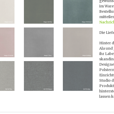
gewünsc
im Ware
Bestellu
mitteile
Nachric
Die Lief
Hinter 
Ala und 
ihr Labe
skandina
Designe
Polster
Einricht
Studio d
Produkt
hinters
lassen 