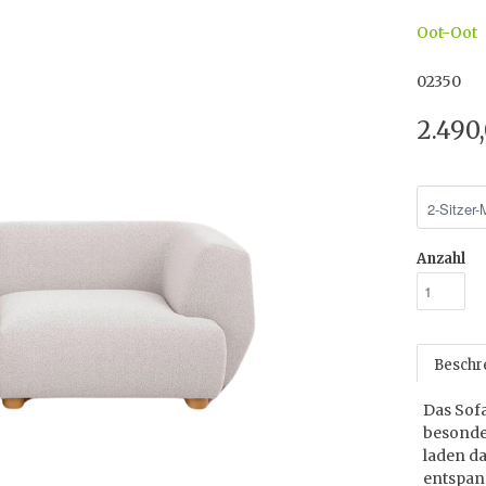
Oot-Oot
02350
2.490
Anzahl
Beschr
Das Sofa
besonde
laden da
entspan