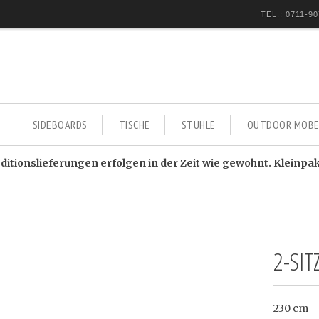
TEL.: 0711-90
E
SIDEBOARDS
TISCHE
STÜHLE
OUTDOOR MÖBE
itionslieferungen erfolgen in der Zeit wie gewohnt. Kleinpa
2-SI
230 cm