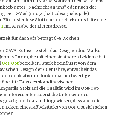
hten Stoff und Fußfarbe während des Bestellens
nkorb unter „Nachricht an uns“ oder nach der
ng per E-Mail (info[at]balticdesignshop.de)
n. Für kostenlose Stoffmuster schicke uns bitte eine
ht
mit Angabe der Lieferadresse.
erzeit für das Sofa beträgt 6-8 Wochen.
der CAVA-Sofaserie steht das Designerduo Marko
Joonas Torim, die mit einer sichtbaren Leidenschaft
l
Oot-Oot
betreiben. Stark beeinflusst von dem
vischen Design der 60er Jahre, entwickelt das
rduo qualitativ und funktional hochwertige
möbel für Fans des skandinavischen
ungsstils. Stolz auf die Qualität, wird im Oot-Oot-
em Interessenten zuerst die Unterseite des
s gezeigt und darauf hingewiesen, dass auch die
ten Ecken eines Möbelstücks von Oot-Oot sich sehen
können.