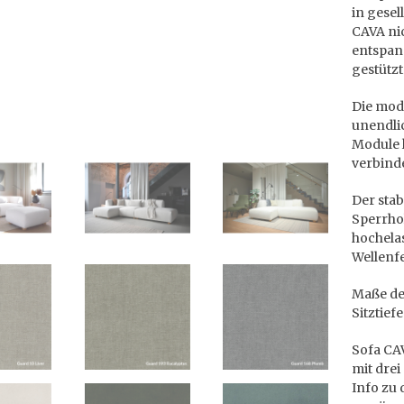
in gese
CAVA ni
entspan
gestütz
Die mod
unendli
Module l
verbinde
Der stab
Sperrhol
hochela
Wellenf
Maße des
Sitztief
Sofa CAV
mit drei
Info zu 