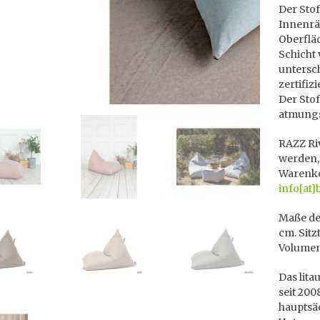
Der Stof
Innenrä
Oberflä
Schicht
untersc
zertifiz
Der Stof
atmungs
RAZZ Riv
werden,
Warenko
info[at]
Maße des
cm. Sitz
Volumen
Das lita
seit 200
hauptsä