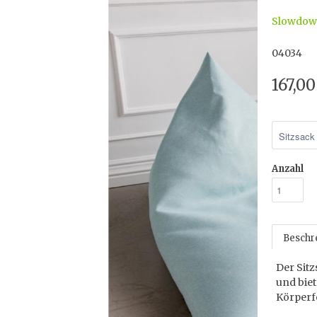
Slowdo
04034
167,0
Anzahl
Beschr
Der Sit
und bie
Körperf