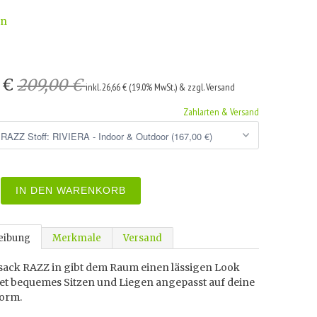
wn
0 €
209,00 €
inkl. 26,66 € (19.0% MwSt.) & zzgl. Versand
Zahlarten & Versand
IN DEN WARENKORB
eibung
Merkmale
Versand
zsack RAZZ in gibt dem Raum einen lässigen Look
tet bequemes Sitzen und Liegen angepasst auf deine
orm.