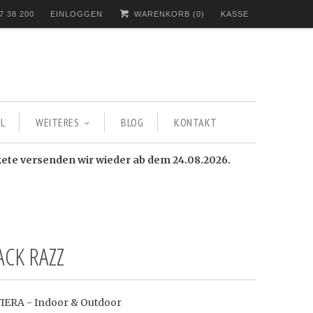
7 38 200
EINLOGGEN
WARENKORB (
0
)
KASSE
L
WEITERES
BLOG
KONTAKT
kete versenden wir wieder ab dem 24.08.2026.
ACK RAZZ
IVIERA - Indoor & Outdoor