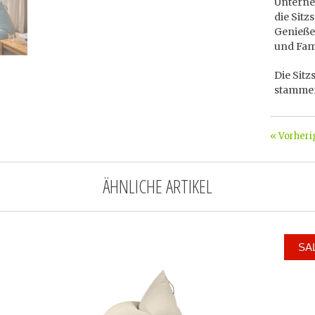
Unterne
die Sitz
Genieße
und Fami
Die Sitz
stammen
« Vorheri
ÄHNLICHE ARTIKEL
SA