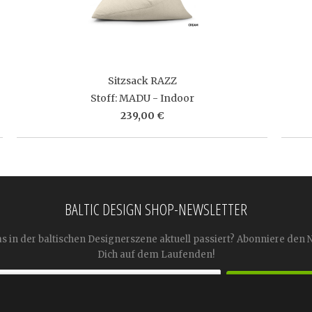
Sitzsack RAZZ
Stoff: MADU - Indoor
239,00 €
BALTIC DESIGN SHOP-NEWSLETTER
as in der baltischen Designerszene aktuell passiert? Abonniere den 
Dich auf dem Laufenden!