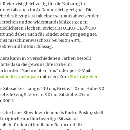
f Riviera ist gleichzeitig für die Nutzung in
umen als auch im Außenbereich geeignet. Die
che des Bezugs ist mit einer schmutzabweisenden
 versehen und so widerstandsfähiger gegen
hiedlichsten Flecken. Riviera ist OEKO-TEX®100
iert und daher auch für Kinder sehr gut geeignet.
f ist maschinenwaschbar bei bis zu 40°C,
aktiv und luftdurchlässig.
iera kann in 5 verschiedenen Farben bestellt
 bitte dazu die gewünschte Farbe im
rb unter “Nachricht an uns” oder per E-Mail:
balticdesignshop.de
mitteilen. Zum
Stoffratgeber
 Sitzsackes: Länge: 130 cm; Breite: 110 cm; Höhe: 90
tiefe: 60 cm, Sitzbreite: 90 cm, Sitzhöhe: 25 cm.
: 300 L
uische Label Slowdown (ehemals Pusku Pusku) stellt
8 originelle und hochwertige Sitzsäcke
chlich für den öffentlichen Raum und für