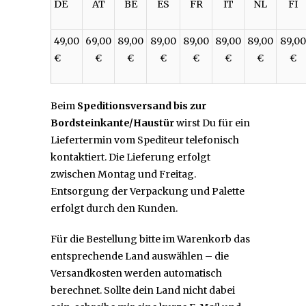
DE
AT
BE
ES
FR
IT
NL
FI
49,00
69,00
89,00
89,00
89,00
89,00
89,00
89,00
€
€
€
€
€
€
€
€
Beim
Speditionsversand bis zur
Bordsteinkante/Haustür
wirst Du für ein
Liefertermin vom Spediteur telefonisch
kontaktiert. Die Lieferung erfolgt
zwischen Montag und Freitag.
Entsorgung der Verpackung und Palette
erfolgt durch den Kunden.
Für die Bestellung bitte im Warenkorb das
entsprechende Land auswählen – die
Versandkosten werden automatisch
berechnet. Sollte dein Land nicht dabei