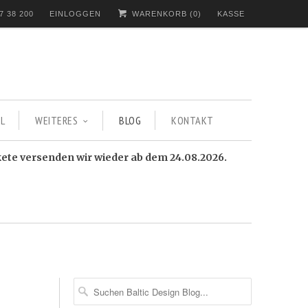
7 38 200
EINLOGGEN
WARENKORB (
0
)
KASSE
L
WEITERES
BLOG
KONTAKT
kete versenden wir wieder ab dem 24.08.2026.