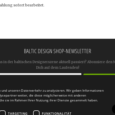
ahlung sofort bearbeitet.
BALTIC DESIGN SHOP-NEWSLETTER
as in der baltischen Designerszene aktuell passiert? Abonniere den 
Dich auf dem Laufenden!
n und unseren Datenverkehr zu analysieren. Wir geben Informationen




ysepartner weiter, die diese möglicherweise mit anderen
r die sie im Rahmen Ihrer Nutzung ihrer Dienste gesammelt haben.
TARGETING
FUNKTIONALITÄT