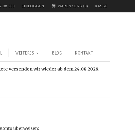
7 38 200
EINLOGGEN
WARENKORB (
0
)
KASSE
L
WEITERES
BLOG
KONTAKT
kete versenden wir wieder ab dem 24.08.2026.
e Konto überweisen: