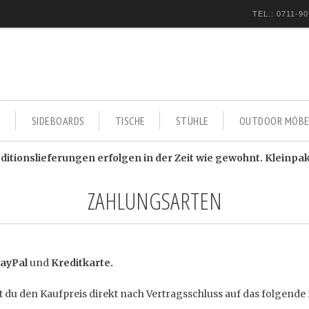
TEL.: 0711-90
E
SIDEBOARDS
TISCHE
STÜHLE
OUTDOOR MÖBE
itionslieferungen erfolgen in der Zeit wie gewohnt. Kleinpa
ZAHLUNGSARTEN
ayPal
und
Kreditkarte.
st du den Kaufpreis direkt nach Vertragsschluss auf das folgend