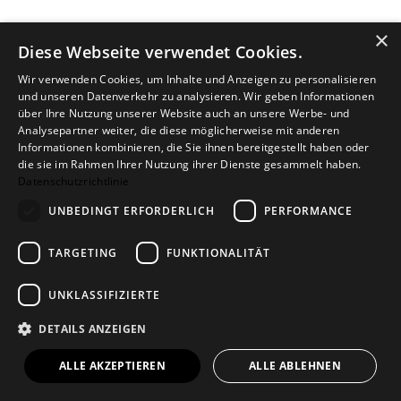
Modulsofa CAVA CHL rechts
×
Diese Webseite verwendet Cookies.
270 cm
2.990,00 €
Wir verwenden Cookies, um Inhalte und Anzeigen zu personalisieren
und unseren Datenverkehr zu analysieren. Wir geben Informationen
über Ihre Nutzung unserer Website auch an unsere Werbe- und
Analysepartner weiter, die diese möglicherweise mit anderen
Informationen kombinieren, die Sie ihnen bereitgestellt haben oder
die sie im Rahmen Ihrer Nutzung ihrer Dienste gesammelt haben.
Datenschutzrichtlinie
UNBEDINGT ERFORDERLICH
PERFORMANCE
TARGETING
FUNKTIONALITÄT
UNKLASSIFIZIERTE
Modulsofa CAVA CHL rechts / Open End
DETAILS ANZEIGEN
links
ALLE AKZEPTIEREN
ALLE ABLEHNEN
250 cm
2.790,00 €