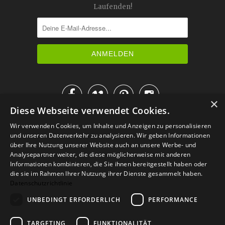
Laufenden!




×
Diese Webseite verwendet Cookies.
IM KATALOG BLÄTTERN
Wir verwenden Cookies, um Inhalte und Anzeigen zu personalisieren
und unseren Datenverkehr zu analysieren. Wir geben Informationen
über Ihre Nutzung unserer Website auch an unsere Werbe- und
Analysepartner weiter, die diese möglicherweise mit anderen
Informationen kombinieren, die Sie ihnen bereitgestellt haben oder
die sie im Rahmen Ihrer Nutzung ihrer Dienste gesammelt haben.
Datenschutzrichtlinie
UNBEDINGT ERFORDERLICH
PERFORMANCE
TARGETING
FUNKTIONALITÄT
Versand
Zahlarten
Retoure