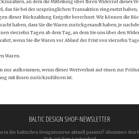
zuzahlen, an dem die Mitteilung über Ihren Widerruf dieses Ver
 das Sie bei der ursprünglichen Transaktion eingesetzt haben, 
egen dieser Rückzahlung Entgelte berechnet. Wir können die Rüc
acht haben, dass Sie die Waren zurückgesandt haben, je nachdem,
nnen vierzehn Tagen ab dem Tag, an dem Sie uns über den Widerr
wahrt, wenn Sie die Waren vor Ablauf der Frist von vierzehn Ta
en Waren.
en nur aufkommen, wenn dieser Wertverlust auf einen zur Prüfu
g mit ihnen zurückzuführen ist.
BALTIC DESIGN SHOP-NEWSLETTER
as in der baltischen Designerszene aktuell passiert? Abonniere den 