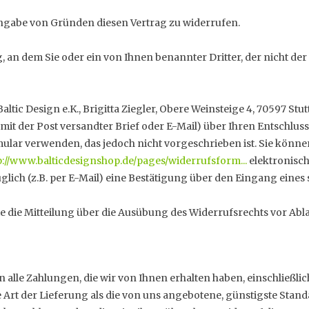
ngabe von Gründen diesen Vertrag zu widerrufen.
 an dem Sie oder ein von Ihnen benannter Dritter, der nicht der
tic Design e.K., Brigitta Ziegler, Obere Weinsteige 4, 70597 Stu
 mit der Post versandter Brief oder E-Mail) über Ihren Entschluss
lar verwenden, das jedoch nicht vorgeschrieben ist. Sie könn
p://www.balticdesignshop.de/pages/widerrufsform...
elektronisch
lich (z.B. per E-Mail) eine Bestätigung über den Eingang eines 
Sie die Mitteilung über die Ausübung des Widerrufsrechts vor Abl
 alle Zahlungen, die wir von Ihnen erhalten haben, einschließli
re Art der Lieferung als die von uns angebotene, günstigste Sta