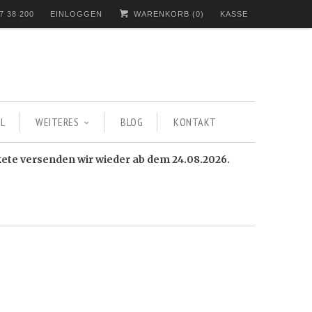
7 38 200
EINLOGGEN
WARENKORB (
0
)
KASSE
L
WEITERES
BLOG
KONTAKT
kete versenden wir wieder ab dem 24.08.2026.