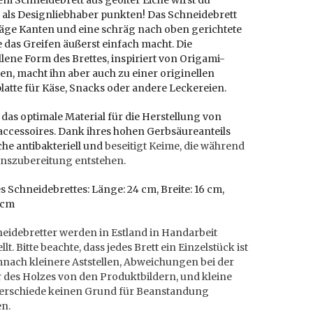
em Schneidebrett aus geölter Eiche wirst du
v als Designliebhaber punkten! Das Schneidebrett
räge Kanten und eine schräg nach oben gerichtete
e das Greifen äußerst einfach macht. Die
lene Form des Brettes, inspiriert von Origami-
n, macht ihn aber auch zu einer originellen
latte für Käse, Snacks oder andere Leckereien.
t das optimale Material für die Herstellung von
ccessoires. Dank ihres hohen Gerbsäureanteils
che antibakteriell und
beseitigt Keime, die während
enszubereitung entstehen.
 Schneidebrettes: Länge: 24 cm, Breite: 16 cm,
 cm
eidebretter werden in Estland in Handarbeit
llt. Bitte beachte, dass jedes Brett ein Einzelstück ist
nach kleinere Aststellen, Abweichungen bei der
 des Holzes von den Produktbildern, und kleine
erschiede keinen Grund für Beanstandung
en.