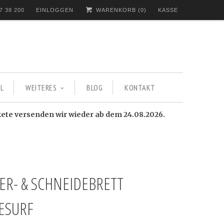
7 38 200
EINLOGGEN
WARENKORB (
0
)
KASSE
L
WEITERES
BLOG
KONTAKT
kete versenden wir wieder ab dem 24.08.2026.
IER- & SCHNEIDEBRETT
ESURF