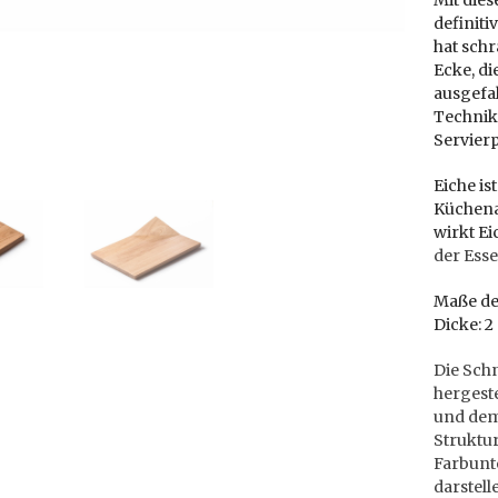
Mit dies
definiti
hat sch
Ecke, di
ausgefal
Technike
Servierp
Eiche is
Küchena
wirkt Ei
der Ess
Maße des
Dicke: 2
Die Schn
hergeste
und dem
Struktur
Farbunt
darstell