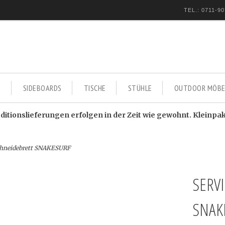
TEL.: 0711-90
E
SIDEBOARDS
TISCHE
STÜHLE
OUTDOOR MÖBE
itionslieferungen erfolgen in der Zeit wie gewohnt. Kleinpa
chneidebrett SNAKESURF
SERV
SNAK