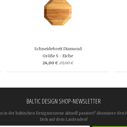
Schneidebrett Diamond
Größe S - Eiche
24,00 €
29,00 €
BALTIC DESIGN SHOP-NEWSLETTER
as in der baltischen Designerszene aktuell passiert? Abonniere den 
Dich auf dem Laufenden!