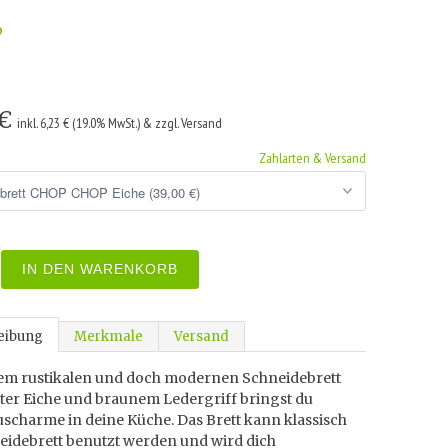
o
 €
inkl. 6,23 € (19.0% MwSt.) & zzgl. Versand
Zahlarten & Versand
IN DEN WARENKORB
eibung
Merkmale
Versand
sem rustikalen und doch modernen Schneidebrett
lter Eiche und braunem Ledergriff bringst du
scharme in deine Küche. Das Brett kann klassisch
neidebrett benutzt werden und wird dich