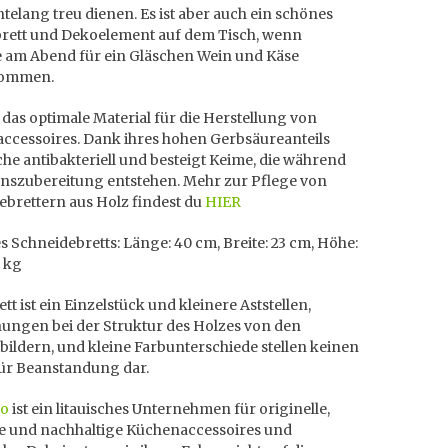
telang treu dienen. Es ist aber auch ein schönes
brett und Dekoelement auf dem Tisch, wenn
 am Abend für ein Gläschen Wein und Käse
kommen.
t das optimale Material für die Herstellung von
ccessoires. Dank ihres hohen Gerbsäureanteils
che antibakteriell und besteigt Keime, die während
enszubereitung entstehen. Mehr zur Pflege von
ebrettern aus Holz findest du
HIER
 Schneidebretts: Länge: 40 cm, Breite: 23 cm, Höhe:
1 kg
ett ist ein Einzelstück und kleinere Aststellen,
ungen bei der Struktur des Holzes von den
ildern, und kleine Farbunterschiede stellen keinen
ür Beanstandung dar.
do
ist ein litauisches Unternehmen für originelle,
le und nachhaltige Küchenaccessoires und