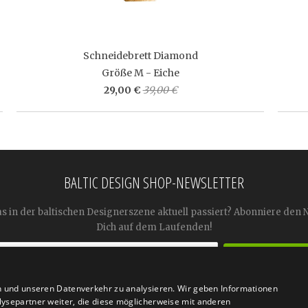
Schneidebrett Diamond
Größe M - Eiche
29,00 €
39,00 €
BALTIC DESIGN SHOP-NEWSLETTER
as in der baltischen Designerszene aktuell passiert? Abonniere den 
Dich auf dem Laufenden!
n und unseren Datenverkehr zu analysieren. Wir geben Informationen
ysepartner weiter, die diese möglicherweise mit anderen