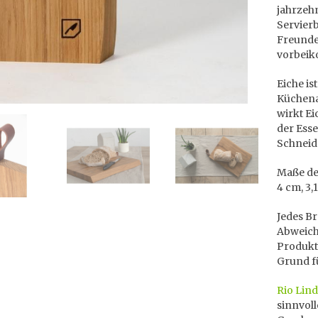
jahrzehn
Servier
Freunde
vorbei
Eiche is
Küchena
wirkt Ei
der Ess
Schneid
Maße des
4 cm, 3,
Jedes Br
Abweich
Produktb
Grund f
Rio Lin
sinnvol