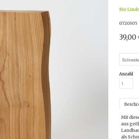
Rio Lind
0720305
39,00
Anzahl
Beschr
Mit die
aus geö
Landhau
als Sch