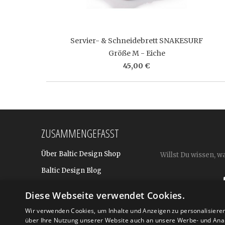
Servier- & Schneidebrett SNAKESURF
Größe M - Eiche
45,00 €
ZUSAMMENGEFASST
Über Baltic Design Shop
Willst Du wissen, w
Baltic Design Blog
Bekannt aus
Diese Webseite verwendet Cookies.
Presse
Wir verwenden Cookies, um Inhalte und Anzeigen zu personalisiere
über Ihre Nutzung unserer Website auch an unsere Werbe- und Anal
Für BtoB: Design Geschenke