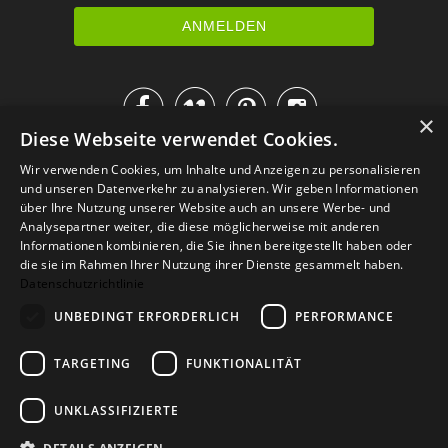




×
Diese Webseite verwendet Cookies.
IM KATALOG BLÄTTERN
Wir verwenden Cookies, um Inhalte und Anzeigen zu personalisieren
und unseren Datenverkehr zu analysieren. Wir geben Informationen
über Ihre Nutzung unserer Website auch an unsere Werbe- und
Analysepartner weiter, die diese möglicherweise mit anderen
Informationen kombinieren, die Sie ihnen bereitgestellt haben oder
die sie im Rahmen Ihrer Nutzung ihrer Dienste gesammelt haben.
Datenschutzrichtlinie
UNBEDINGT ERFORDERLICH
PERFORMANCE
TARGETING
FUNKTIONALITÄT
Versand
Zahlarten
Retoure
FAQ
AGB
Datenschutz
UNKLASSIFIZIERTE
Widerrufsformular
Impressum