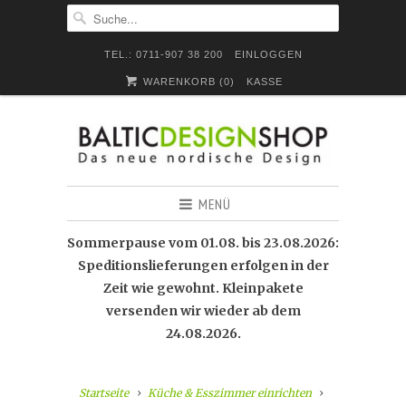
TEL.: 0711-907 38 200
EINLOGGEN
WARENKORB (
0
)
KASSE
MENÜ
Sommerpause vom 01.08. bis 23.08.2026:
Speditionslieferungen erfolgen in der
Zeit wie gewohnt. Kleinpakete
versenden wir wieder ab dem
24.08.2026.
Startseite
Küche & Esszimmer einrichten