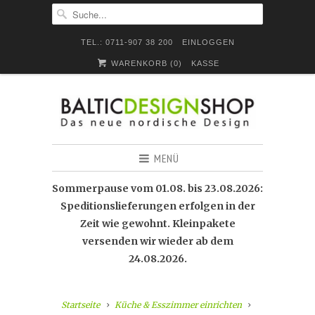
TEL.: 0711-907 38 200
EINLOGGEN
WARENKORB (
0
)
KASSE
MENÜ
Sommerpause vom 01.08. bis 23.08.2026:
Speditionslieferungen erfolgen in der
Zeit wie gewohnt. Kleinpakete
versenden wir wieder ab dem
24.08.2026.
Startseite
Küche & Esszimmer einrichten