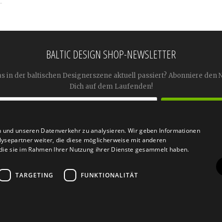
BALTIC DESIGN SHOP-NEWSLETTER
as in der baltischen Designerszene aktuell passiert? Abonniere den 
Dich auf dem Laufenden!
n und unseren Datenverkehr zu analysieren. Wir geben Informationen




ysepartner weiter, die diese möglicherweise mit anderen
r die sie im Rahmen Ihrer Nutzung ihrer Dienste gesammelt haben.
TARGETING
FUNKTIONALITÄT
n
Retoure
FAQ
AGB
Datenschutz
Widerrufsfor
© 2026
Baltic Design Shop
. Baltic Design Shop