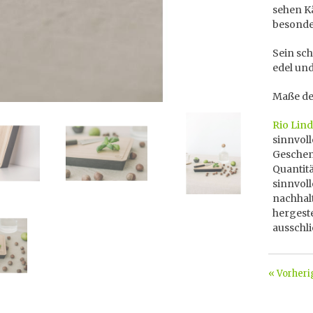
sehen Kä
besonde
Sein sch
edel und
Maße des
Rio Lin
sinnvol
Geschenk
Quantitä
sinnvol
nachhal
hergeste
ausschli
« Vorheri