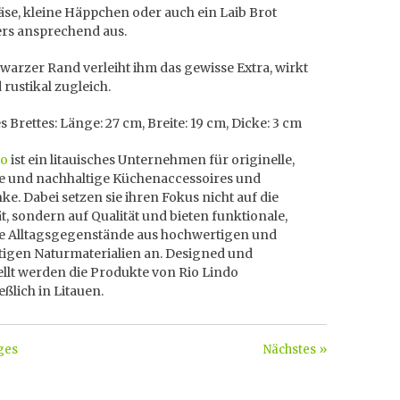
se, kleine Häppchen oder auch ein Laib Brot
rs ansprechend aus.
warzer Rand verleiht ihm das gewisse Extra, wirkt
 rustikal zugleich.
 Brettes: Länge: 27 cm, Breite: 19 cm, Dicke: 3 cm
do
ist ein litauisches Unternehmen für originelle,
le und nachhaltige Küchenaccessoires und
e. Dabei setzen sie ihren Fokus nicht auf die
t, sondern auf Qualität und bieten funktionale,
le Alltagsgegenstände aus hochwertigen und
tigen Naturmaterialien an. Designed und
llt werden die Produkte von Rio Lindo
eßlich in Litauen.
ges
Nächstes »