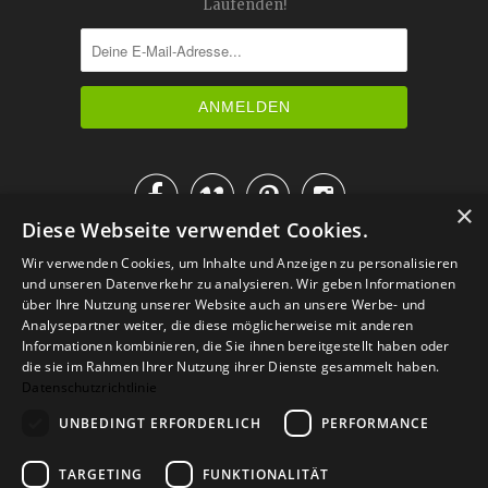
Laufenden!




×
Diese Webseite verwendet Cookies.
IM KATALOG BLÄTTERN
Wir verwenden Cookies, um Inhalte und Anzeigen zu personalisieren
und unseren Datenverkehr zu analysieren. Wir geben Informationen
über Ihre Nutzung unserer Website auch an unsere Werbe- und
Analysepartner weiter, die diese möglicherweise mit anderen
Informationen kombinieren, die Sie ihnen bereitgestellt haben oder
die sie im Rahmen Ihrer Nutzung ihrer Dienste gesammelt haben.
Datenschutzrichtlinie
UNBEDINGT ERFORDERLICH
PERFORMANCE
TARGETING
FUNKTIONALITÄT
Versand
Zahlarten
Retoure