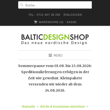
TEL.: 0711-907 38 200
EINLOGGEN
WARENKORB (
0
)
KASSE
MENÜ
Sommerpause vom 01.08. bis 23.08.2026:
Speditionslieferungen erfolgen in der
Zeit wie gewohnt. Kleinpakete
versenden wir wieder ab dem
24.08.2026.
Startseite
Küche & Esszimmer einrichten