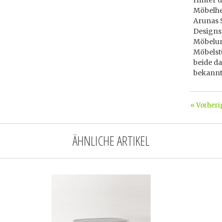
Hinter 
Möbelher
Arunas 
Designs
Möbelu
Möbelst
beide da
bekannt
« Vorheri
ÄHNLICHE ARTIKEL