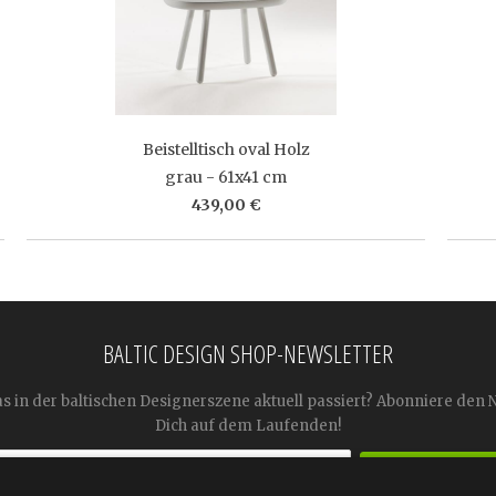
Beistelltisch oval Holz
grau - 61x41 cm
439,00 €
BALTIC DESIGN SHOP-NEWSLETTER
as in der baltischen Designerszene aktuell passiert? Abonniere den 
Dich auf dem Laufenden!