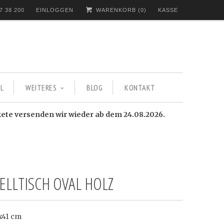
7 38 200
EINLOGGEN
WARENKORB (
0
)
KASSE
L
WEITERES
BLOG
KONTAKT
kete versenden wir wieder ab dem 24.08.2026.
ELLTISCH OVAL HOLZ
1x41 cm