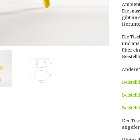
Ambient
Die mass
gibt im
Herunte
Die Tisc
und ansc
über ei
Beistellt
Andere V
Beistell
Beistell
Beistell
Der Tisc
angefert