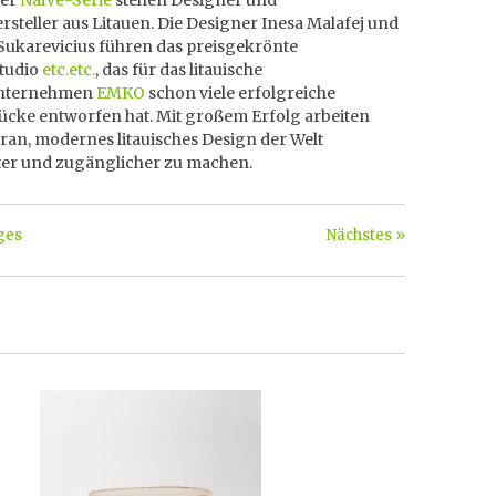
der
Naïve-Serie
stehen Designer und
steller aus Litauen. Die Designer Inesa Malafej und
Sukarevicius führen das preisgekrönte
tudio
etc.etc.
, das für das litauische
nternehmen
EMKO
schon viele erfolgreiche
ücke entworfen hat. Mit großem Erfolg arbeiten
ran, modernes litauisches Design der Welt
er und zugänglicher zu machen.
ges
Nächstes »