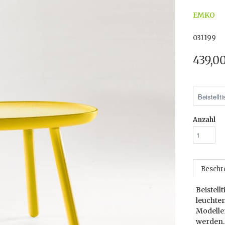
EMKO
031199
439,0
Anzahl
Beschr
Beistell
leuchte
Modellen
werden. 