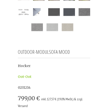
OUTDOOR-MODULSOFA MOOD
Hocker
Oot-Oot
0231214
799,00 €
inkl. 127,57 € (19.0% MwSt.) & zzgl.
Versand