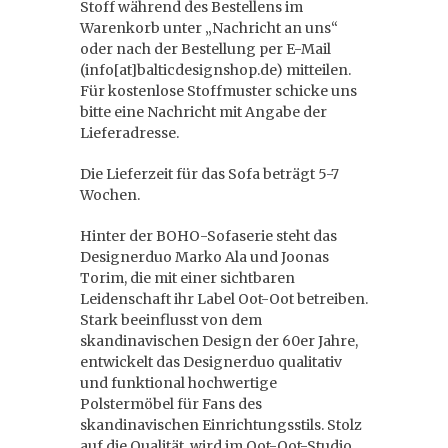
Stoff während des Bestellens im
Warenkorb unter „Nachricht an uns“
oder nach der Bestellung per E-Mail
(info[at]balticdesignshop.de) mitteilen.
Für kostenlose Stoffmuster schicke uns
bitte eine Nachricht mit Angabe der
Lieferadresse.
Die Lieferzeit für das Sofa beträgt 5-7
Wochen.
Hinter der BOHO-Sofaserie steht das
Designerduo Marko Ala und Joonas
Torim, die mit einer sichtbaren
Leidenschaft ihr Label Oot-Oot betreiben.
Stark beeinflusst von dem
skandinavischen Design der 60er Jahre,
entwickelt das Designerduo qualitativ
und funktional hochwertige
Polstermöbel für Fans des
skandinavischen Einrichtungsstils. Stolz
auf die Qualität, wird im Oot-Oot-Studio