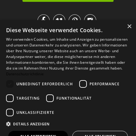




×
Diese Webseite verwendet Cookies.
IM KATALOG BLÄTTERN
Wir verwenden Cookies, um Inhalte und Anzeigen zu personalisieren
und unseren Datenverkehr zu analysieren. Wir geben Informationen
über Ihre Nutzung unserer Website auch an unsere Werbe- und
Analysepartner weiter, die diese möglicherweise mit anderen
Informationen kombinieren, die Sie ihnen bereitgestellt haben oder
die sie im Rahmen Ihrer Nutzung ihrer Dienste gesammelt haben.
Datenschutzrichtlinie
UNBEDINGT ERFORDERLICH
PERFORMANCE
TARGETING
FUNKTIONALITÄT
Versand
Zahlarten
Retoure
FAQ
AGB
Datenschutz
UNKLASSIFIZIERTE
Widerrufsformular
Impressum
DETAILS ANZEIGEN
© 2026
Baltic Design Shop
. Baltic Design Shop