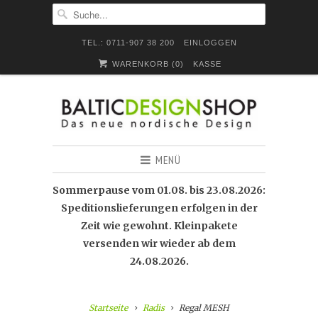
TEL.: 0711-907 38 200
EINLOGGEN
WARENKORB (
0
)
KASSE
MENÜ
Sommerpause vom 01.08. bis 23.08.2026:
Speditionslieferungen erfolgen in der
Zeit wie gewohnt. Kleinpakete
versenden wir wieder ab dem
24.08.2026.
Startseite
Radis
Regal MESH