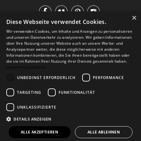




×
Diese Webseite verwendet Cookies.
IM KATALOG BLÄTTERN
Wir verwenden Cookies, um Inhalte und Anzeigen zu personalisieren
und unseren Datenverkehr zu analysieren. Wir geben Informationen
über Ihre Nutzung unserer Website auch an unsere Werbe- und
Analysepartner weiter, die diese möglicherweise mit anderen
Informationen kombinieren, die Sie ihnen bereitgestellt haben oder
die sie im Rahmen Ihrer Nutzung ihrer Dienste gesammelt haben.
Datenschutzrichtlinie
UNBEDINGT ERFORDERLICH
PERFORMANCE
TARGETING
FUNKTIONALITÄT
Versand
Zahlarten
Retoure
FAQ
AGB
Datenschutz
UNKLASSIFIZIERTE
Widerrufsformular
Impressum
DETAILS ANZEIGEN
© 2026
Baltic Design Shop
. Baltic Design Shop
ALLE AKZEPTIEREN
ALLE ABLEHNEN