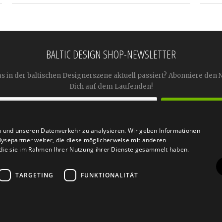
BALTIC DESIGN SHOP-NEWSLETTER
as in der baltischen Designerszene aktuell passiert? Abonniere den 
Dich auf dem Laufenden!
n und unseren Datenverkehr zu analysieren. Wir geben Informationen




ysepartner weiter, die diese möglicherweise mit anderen
r die sie im Rahmen Ihrer Nutzung ihrer Dienste gesammelt haben.
TARGETING
FUNKTIONALITÄT
n
Retoure
FAQ
AGB
Datenschutz
Widerrufsfor
© 2026
Baltic Design Shop
. Baltic Design Shop