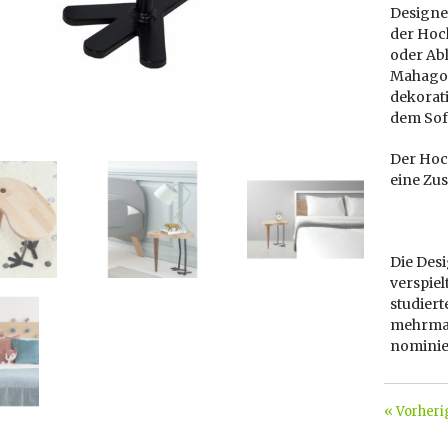
Designer
der Hock
oder Abl
Mahagoni
dekorati
dem Sofa
Der Hoc
eine Zus
Die Des
verspiel
studiert
mehrmal
nominie
« Vorheri