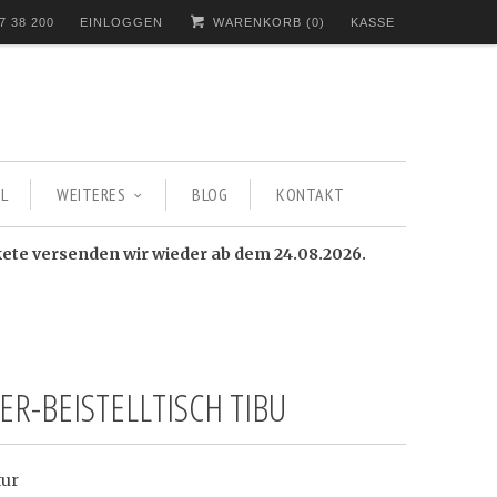
7 38 200
EINLOGGEN
WARENKORB (
0
)
KASSE
L
WEITERES
BLOG
KONTAKT
kete versenden wir wieder ab dem 24.08.2026.
ER-BEISTELLTISCH TIBU
tur