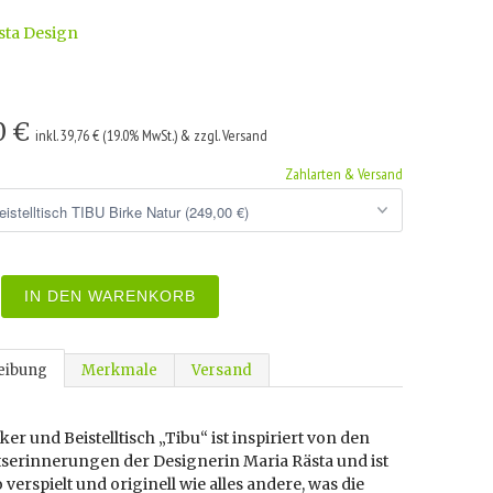
sta Design
0 €
inkl. 39,76 € (19.0% MwSt.) & zzgl. Versand
Zahlarten & Versand
IN DEN WARENKORB
eibung
Merkmale
Versand
er und Beistelltisch „Tibu“ ist inspiriert von den
tserinnerungen der Designerin Maria Rästa und ist
verspielt und originell wie alles andere, was die