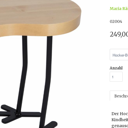
Maria Rä
02004
249,0
Anzahl
Beschr
Der Hock
Kindhei
genauso 