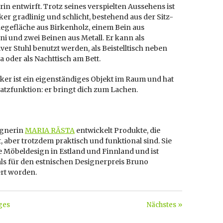
in entwirft. Trotz seines verspielten Aussehens ist
er gradlinig und schlicht, bestehend aus der Sitz-
egefläche aus Birkenholz, einem Bein aus
 und zwei Beinen aus Metall. Er kann als
ver Stuhl benutzt werden, als Beistelltisch neben
 oder als Nachttisch am Bett.
ker ist ein eigenständiges Objekt im Raum und hat
atzfunktion: er bringt dich zum Lachen.
ignerin
MARIA RÄSTA
entwickelt Produkte, die
t, aber trotzdem praktisch und funktional sind. Sie
e Möbeldesign in Estland und Finnland und ist
s für den estnischen Designerpreis Bruno
rt worden.
ges
Nächstes »