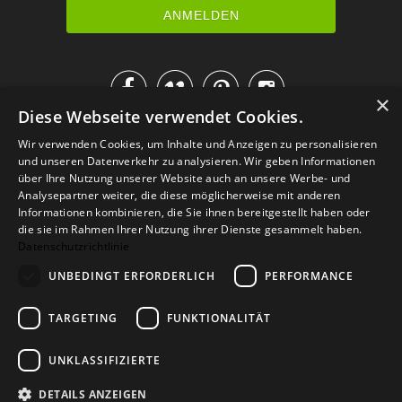




×
Diese Webseite verwendet Cookies.
IM KATALOG BLÄTTERN
Wir verwenden Cookies, um Inhalte und Anzeigen zu personalisieren
und unseren Datenverkehr zu analysieren. Wir geben Informationen
über Ihre Nutzung unserer Website auch an unsere Werbe- und
Analysepartner weiter, die diese möglicherweise mit anderen
Informationen kombinieren, die Sie ihnen bereitgestellt haben oder
die sie im Rahmen Ihrer Nutzung ihrer Dienste gesammelt haben.
Datenschutzrichtlinie
UNBEDINGT ERFORDERLICH
PERFORMANCE
TARGETING
FUNKTIONALITÄT
Versand
Zahlarten
Retoure
FAQ
AGB
Datenschutz
UNKLASSIFIZIERTE
Widerrufsformular
Impressum
DETAILS ANZEIGEN