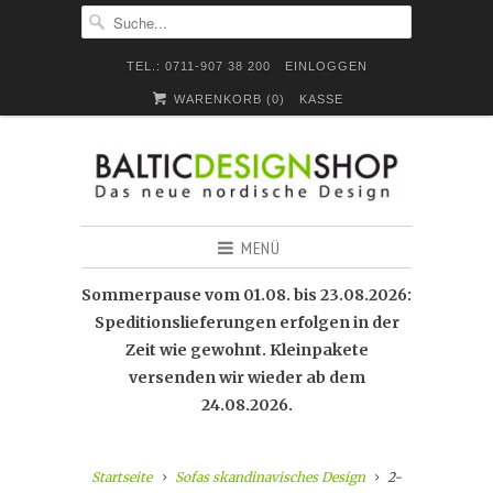
TEL.: 0711-907 38 200
EINLOGGEN
WARENKORB (
0
)
KASSE
MENÜ
Sommerpause vom 01.08. bis 23.08.2026:
Speditionslieferungen erfolgen in der
Zeit wie gewohnt. Kleinpakete
versenden wir wieder ab dem
24.08.2026.
Startseite
Sofas skandinavisches Design
2-