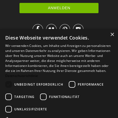




×
Diese Webseite verwendet Cookies.
IM KATALOG BLÄTTERN
Wir verwenden Cookies, um Inhalte und Anzeigen zu personalisieren
und unseren Datenverkehr zu analysieren. Wir geben Informationen
über Ihre Nutzung unserer Website auch an unsere Werbe- und
Analysepartner weiter, die diese möglicherweise mit anderen
Informationen kombinieren, die Sie ihnen bereitgestellt haben oder
die sie im Rahmen Ihrer Nutzung ihrer Dienste gesammelt haben.
Datenschutzrichtlinie
UNBEDINGT ERFORDERLICH
PERFORMANCE
TARGETING
FUNKTIONALITÄT
Versand
Zahlarten
Retoure
FAQ
AGB
Datenschutz
UNKLASSIFIZIERTE
Widerrufsformular
Impressum