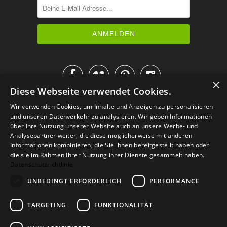




×
Diese Webseite verwendet Cookies.
IM KATALOG BLÄTTERN
Wir verwenden Cookies, um Inhalte und Anzeigen zu personalisieren
und unseren Datenverkehr zu analysieren. Wir geben Informationen
über Ihre Nutzung unserer Website auch an unsere Werbe- und
Analysepartner weiter, die diese möglicherweise mit anderen
Informationen kombinieren, die Sie ihnen bereitgestellt haben oder
die sie im Rahmen Ihrer Nutzung ihrer Dienste gesammelt haben.
Datenschutzrichtlinie
UNBEDINGT ERFORDERLICH
PERFORMANCE
TARGETING
FUNKTIONALITÄT
Versand
Zahlarten
Retoure
FAQ
AGB
Datenschutz