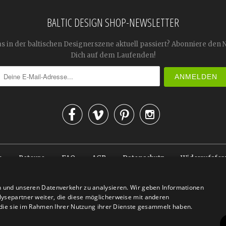
BALTIC DESIGN SHOP-NEWSLETTER
as in der baltischen Designerszene aktuell passiert? Abonniere den 
Dich auf dem Laufenden!




n
Retoure
FAQ
AGB
Datenschutz
Widerrufsfor
© 2026
Baltic Design Shop
. Baltic Design Shop
n und unseren Datenverkehr zu analysieren. Wir geben Informationen
ysepartner weiter, die diese möglicherweise mit anderen
r die sie im Rahmen Ihrer Nutzung ihrer Dienste gesammelt haben.