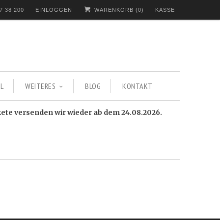
7 38 200
EINLOGGEN
WARENKORB (
0
)
KASSE
L
WEITERES
BLOG
KONTAKT
kete versenden wir wieder ab dem 24.08.2026.