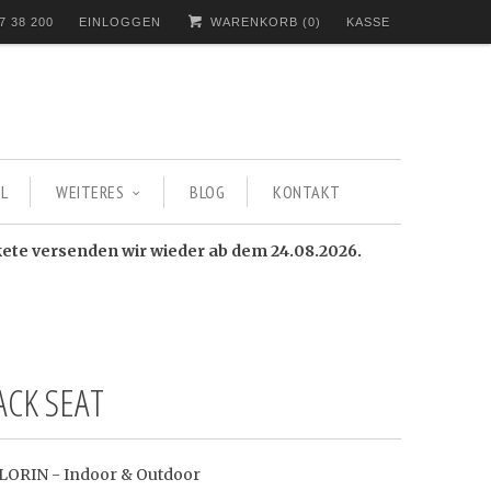
7 38 200
EINLOGGEN
WARENKORB (
0
)
KASSE
L
WEITERES
BLOG
KONTAKT
kete versenden wir wieder ab dem 24.08.2026.
ACK SEAT
OLORIN - Indoor & Outdoor