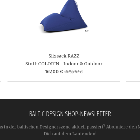
Sitzsack RAZZ
Stoff: COLORIN - Indoor & Outdoor
167,00 €
209,00 €
BALTIC DESIGN SHOP-NEWSLETTER
as in der baltischen Designerszene aktuell passiert? Abonniere den 
Dich auf dem Laufenden!