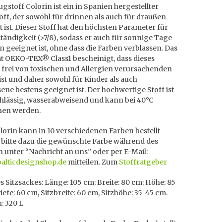
gstoff Colorin ist ein in Spanien hergestellter
ff, der sowohl für drinnen als auch für draußen
 ist. Dieser Stoff hat den höchsten Parameter für
tändigkeit (>7/8), sodass er auch für sonnige Tage
n geeignet ist, ohne dass die Farben verblassen. Das
at OEKO-TEX® Class1 bescheinigt, dass dieses
 frei von toxischen und Allergien verursachenden
ist und daher sowohl für Kinder als auch
ne bestens geeignet ist. Der hochwertige Stoff ist
chlässig, wasserabweisend und kann bei 40°C
en werden.
orin kann in 10 verschiedenen Farben bestellt
 bitte dazu die gewünschte Farbe während des
n unter “Nachricht an uns” oder per E-Mail:
balticdesignshop.de
mitteilen. Zum
Stoffratgeber
 Sitzsackes: Länge: 105 cm; Breite: 80 cm; Höhe: 85
tiefe: 60 cm, Sitzbreite: 60 cm, Sitzhöhe: 35-45 cm.
: 320 L