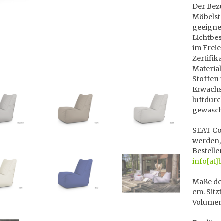
Der Bezu
Möbelsto
geeignet
Lichtbes
im Freie
Zertifik
Material
Stoffen 
Erwachse
luftdur
gewasch
SEAT Col
werden,
Bestelle
info[at]
Maße des
cm. Sitz
Volumen