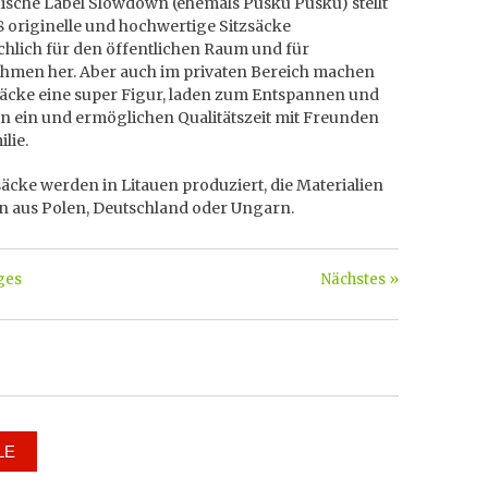
uische Label Slowdown (ehemals Pusku Pusku) stellt
8 originelle und hochwertige Sitzsäcke
chlich für den öffentlichen Raum und für
hmen her. Aber auch im privaten Bereich machen
säcke eine super Figur, laden zum Entspannen und
n ein und ermöglichen Qualitätszeit mit Freunden
lie.
säcke werden in Litauen produziert, die Materialien
 aus Polen, Deutschland oder Ungarn.
ges
Nächstes »
LE