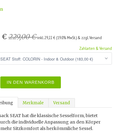
wn
0 €
229,00 €
inkl. 29,22 € (19.0% MwSt.) & zzgl. Versand
Zahlarten & Versand
IN DEN WARENKORB
eibung
Merkmale
Versand
sack SEAT hat die klassische Sesselform, bietet
durch die individuelle Anpassung an den Körper
 mehr Sitzkomfort als herkömmliche Sessel.