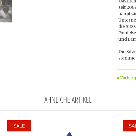
Das lita
seit 200
hauptsä
Unterne
die Sitz
Genieße
und Fami
Die Sitz
stammen
« Vorheri
ÄHNLICHE ARTIKEL
SALE
SA