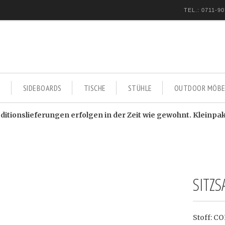
TEL.: 0711-90
E
SIDEBOARDS
TISCHE
STÜHLE
OUTDOOR MÖBE
itionslieferungen erfolgen in der Zeit wie gewohnt. Kleinpa
SITZS
Stoff: C