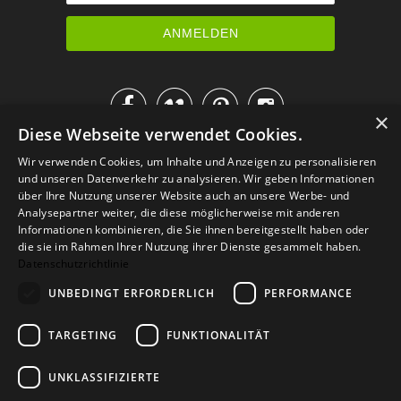




×
Diese Webseite verwendet Cookies.
IM KATALOG BLÄTTERN
Wir verwenden Cookies, um Inhalte und Anzeigen zu personalisieren
und unseren Datenverkehr zu analysieren. Wir geben Informationen
über Ihre Nutzung unserer Website auch an unsere Werbe- und
Analysepartner weiter, die diese möglicherweise mit anderen
Informationen kombinieren, die Sie ihnen bereitgestellt haben oder
die sie im Rahmen Ihrer Nutzung ihrer Dienste gesammelt haben.
Datenschutzrichtlinie
UNBEDINGT ERFORDERLICH
PERFORMANCE
TARGETING
FUNKTIONALITÄT
Versand
Zahlarten
Retoure
FAQ
AGB
Datenschutz
UNKLASSIFIZIERTE
Widerrufsformular
Impressum