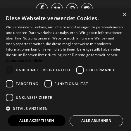




×
Diese Webseite verwendet Cookies.
IM KATALOG BLÄTTERN
Wir verwenden Cookies, um Inhalte und Anzeigen zu personalisieren
und unseren Datenverkehr zu analysieren. Wir geben Informationen
über Ihre Nutzung unserer Website auch an unsere Werbe- und
Analysepartner weiter, die diese möglicherweise mit anderen
Informationen kombinieren, die Sie ihnen bereitgestellt haben oder
die sie im Rahmen Ihrer Nutzung ihrer Dienste gesammelt haben.
Datenschutzrichtlinie
UNBEDINGT ERFORDERLICH
PERFORMANCE
TARGETING
FUNKTIONALITÄT
Versand
Zahlarten
Retoure
FAQ
AGB
Datenschutz
UNKLASSIFIZIERTE
Widerrufsformular
Impressum
DETAILS ANZEIGEN
© 2026
Baltic Design Shop
. Baltic Design Shop
ALLE AKZEPTIEREN
ALLE ABLEHNEN