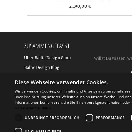
2.190,00 €
ZUSAMMENGEFASST
Über Baltic Design Shop
Willst Du wissen, w
Baltic Design Blog
Bekannt aus
Diese Webseite verwendet Cookies.
Presse
Wir verwenden Cookies, um Inhalte und Anzeigen zu personalisiere
über Ihre Nutzung unserer Website auch an unsere Werbe- und Anal
Für BtoB: Design Geschenke
Shop
Informationen kombinieren, die Sie ihnen bereitgestellt haben ode
Datenschutzrichtlinie
UNBEDINGT ERFORDERLICH
PERFORMANCE
Versand
Zahlarte
UNKLASSIFIZIERTE