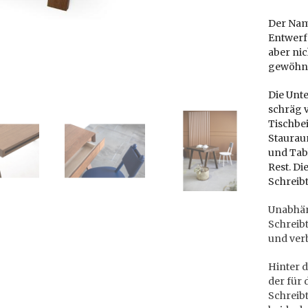
Der Na
Entwerfe
aber nic
gewöhnli
Die Unte
schräg v
Tischbei
Stauraum
und Tabl
Rest. Di
Schreibt
Unabhän
Schreibt
und verb
Hinter d
der für
Schreibt