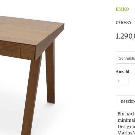
EMKO
0310335
1.290
Anzahl
Beschr
Ein höch
minimal
Designob
Marius V