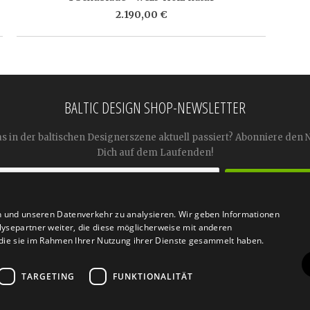
2.190,00 €
BALTIC DESIGN SHOP-NEWSLETTER
as in der baltischen Designerszene aktuell passiert? Abonniere den 
Dich auf dem Laufenden!
n und unseren Datenverkehr zu analysieren. Wir geben Informationen




ysepartner weiter, die diese möglicherweise mit anderen
r die sie im Rahmen Ihrer Nutzung ihrer Dienste gesammelt haben.
TARGETING
FUNKTIONALITÄT
n
Retoure
FAQ
AGB
Datenschutz
Widerrufsfor