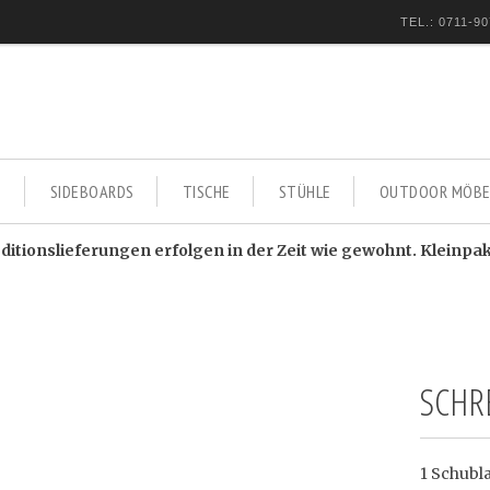
TEL.: 0711-90
E
SIDEBOARDS
TISCHE
STÜHLE
OUTDOOR MÖBE
itionslieferungen erfolgen in der Zeit wie gewohnt. Kleinpa
SCHRE
1 Schubl