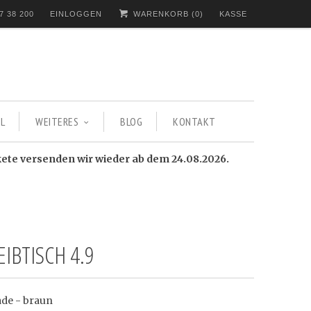
7 38 200
EINLOGGEN
WARENKORB (
0
)
KASSE
L
WEITERES
BLOG
KONTAKT
kete versenden wir wieder ab dem 24.08.2026.
IBTISCH 4.9
ade - braun