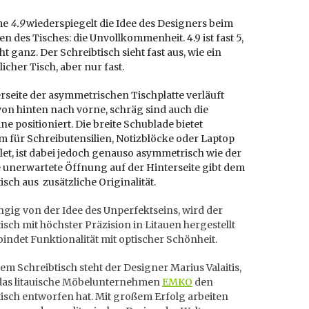
me
4.9
wiederspiegelt die Idee des Designers beim
n des Tisches: die Unvollkommenheit. 4.9 ist fast 5,
ht ganz. Der Schreibtisch sieht fast aus, wie ein
cher Tisch, aber nur fast.
rseite der asymmetrischen Tischplatte verläuft
on hinten nach vorne, schräg sind auch die
ne positioniert. Die breite Schublade bietet
 für Schreibutensilien, Notizblöcke oder Laptop
et, ist dabei jedoch genauso asymmetrisch wie der
e unerwartete Öffnung auf der Hinterseite gibt dem
isch aus zusätzliche Originalität.
gig von der Idee des Unperfektseins, wird der
isch mit höchster Präzision in Litauen hergestellt
indet Funktionalität mit optischer Schönheit.
em Schreibtisch steht der Designer Marius Valaitis,
 das litauische Möbelunternehmen
EMKO
den
isch entworfen hat. Mit großem Erfolg arbeiten