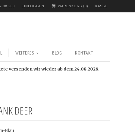
7 38 200
EINLOGGEN
WARENKORB (
0
)
KASSE
L
WEITERES
BLOG
KONTAKT
kete versenden wir wieder ab dem 24.08.2026.
BANK DEER
m-Blau