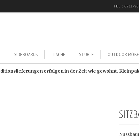
TEL.: 0711-90
E
SIDEBOARDS
TISCHE
STÜHLE
OUTDOOR MÖBE
itionslieferungen erfolgen in der Zeit wie gewohnt. Kleinpa
SITZ
Nussbau