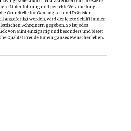
t Living-Kollektion ist charakterisiert durch exakte
bere Linienführung und perfekte Verarbeitung.
die Grundteile für Genauigkeit und Präzision
ell angefertigt werden, wird der letzte Schliff immer
lettischen Schreinern gegeben. So ist jedes
ück von Mint einzigartig und besonders und bietet
ohe Qualität Freude für ein ganzes Menschenleben.