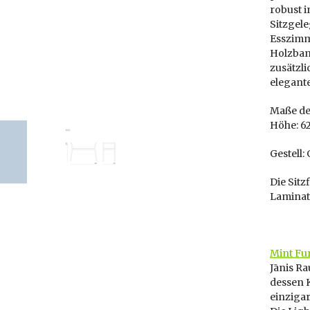
robust i
Sitzgele
Esszimm
Holzban
zusätzli
elegant
Maße der
Höhe: 62
Gestell
Die Sitz
Laminat
Mint Fu
Jānis Ra
dessen 
einziga