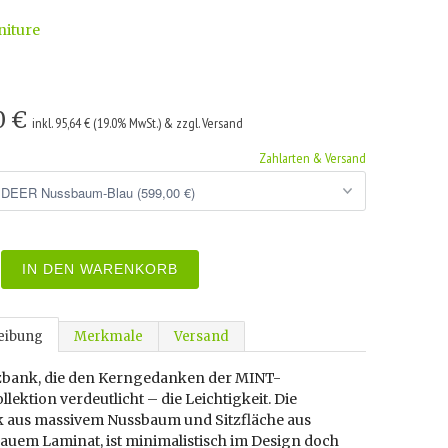
niture
0 €
inkl. 95,64 € (19.0% MwSt.) & zzgl. Versand
Zahlarten & Versand
IN DEN WARENKORB
eibung
Merkmale
Versand
tzbank, die den Kerngedanken der MINT-
lektion verdeutlicht – die Leichtigkeit. Die
k aus massivem Nussbaum und Sitzfläche aus
lauem Laminat, ist minimalistisch im Design doch