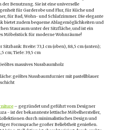
n der Benutzung. Sie ist eine universelle
genheit für Garderobe und Flur, für Küche und
er, für Bad, Wohn- und Schlafzimmer. Die elegante
k bietet zudem bequeme Ablagemöglichkeiten und
chen Stauraum unter der Sitzfläche, und ist ein
es Möbelstück für moderne Wohnräume!
 Sitzbank: Breite: 73,1 cm (oben), 88,5 cm (unten);
,5 cm; Tiefe: 39,5 cm
: Geöltes massives Nussbaumholz
fläche: geöltes Nussbaumfurnier mit pastellblauer
schicht
rniture
– gegründet und geführt vom Designer
uza -
ist der bekannteste lettische Möbelhersteller,
Kollektionen durch minimalistisches Design und
rtiger Formsprache großer Beliebtheit genießen.