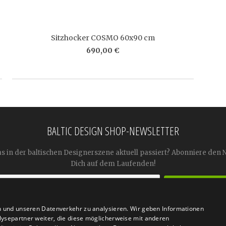
Sitzhocker COSMO 60x90 cm
690,00 €
BALTIC DESIGN SHOP-NEWSLETTER
as in der baltischen Designerszene aktuell passiert? Abonniere den 
Dich auf dem Laufenden!
n und unseren Datenverkehr zu analysieren. Wir geben Informationen




ysepartner weiter, die diese möglicherweise mit anderen