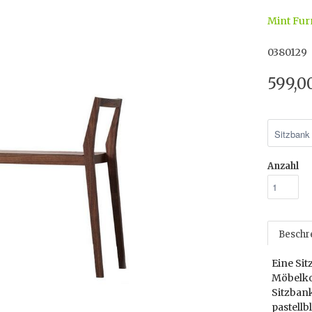
Mint Fur
0380129
599,0
Anzahl
Beschr
Eine Si
Möbelkol
Sitzban
pastellb