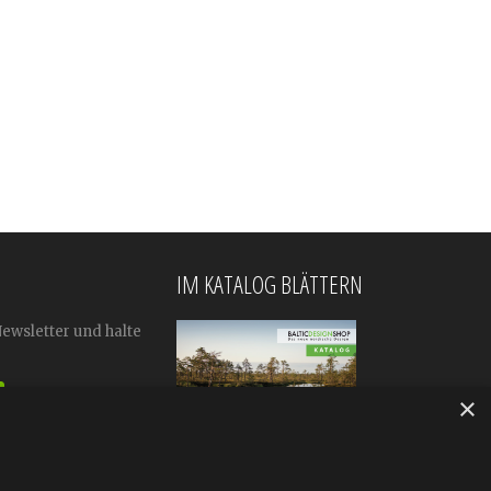
IM KATALOG BLÄTTERN
Newsletter und halte
×