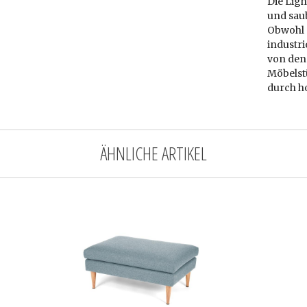
Die Ligh
und sau
Obwohl 
industri
von den 
Möbelst
durch h
ÄHNLICHE ARTIKEL