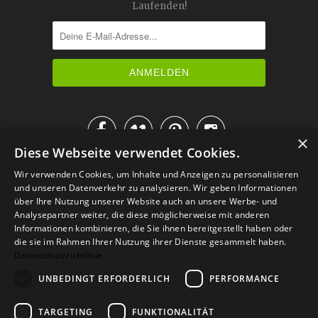
Laufenden!




×
Diese Webseite verwendet Cookies.
IM KATALOG BLÄTTERN
Wir verwenden Cookies, um Inhalte und Anzeigen zu personalisieren
und unseren Datenverkehr zu analysieren. Wir geben Informationen
über Ihre Nutzung unserer Website auch an unsere Werbe- und
Analysepartner weiter, die diese möglicherweise mit anderen
Informationen kombinieren, die Sie ihnen bereitgestellt haben oder
die sie im Rahmen Ihrer Nutzung ihrer Dienste gesammelt haben.
Datenschutzrichtlinie
UNBEDINGT ERFORDERLICH
PERFORMANCE
TARGETING
FUNKTIONALITÄT
Versand
Zahlarten
Retoure