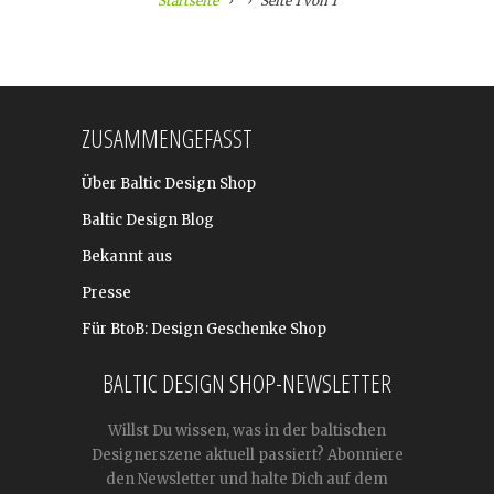
Startseite
Seite 1 von 1
ZUSAMMENGEFASST
Über Baltic Design Shop
Baltic Design Blog
Bekannt aus
Presse
Für BtoB: Design Geschenke Shop
BALTIC DESIGN SHOP-NEWSLETTER
Willst Du wissen, was in der baltischen
Designerszene aktuell passiert? Abonniere
den Newsletter und halte Dich auf dem