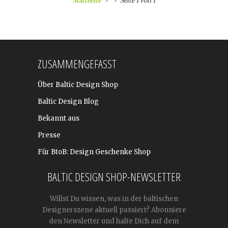
Startseite
Seite 1 von 1
ZUSAMMENGEFASST
Über Baltic Design Shop
Baltic Design Blog
Bekannt aus
Presse
Für BtoB: Design Geschenke Shop
BALTIC DESIGN SHOP-NEWSLETTER
Willst Du wissen, was in der baltischen
Designerszene aktuell passiert? Abonniere
den Newsletter und halte Dich auf dem