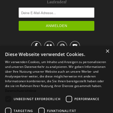
Laufenden!




×
Diese Webseite verwendet Cookies.
IM KATALOG BLÄTTERN
Wir verwenden Cookies, um Inhalte und Anzeigen zu personalisieren
und unseren Datenverkehr zu analysieren. Wir geben Informationen
über Ihre Nutzung unserer Website auch an unsere Werbe- und
Analysepartner weiter, die diese möglicherweise mit anderen
Informationen kombinieren, die Sie ihnen bereitgestellt haben oder
die sie im Rahmen Ihrer Nutzung ihrer Dienste gesammelt haben.
Datenschutzrichtlinie
UNBEDINGT ERFORDERLICH
PERFORMANCE
TARGETING
FUNKTIONALITÄT
Versand
Zahlarten
Retoure