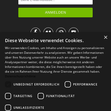




×
Diese Webseite verwendet Cookies.
IM KATALOG BLÄTTERN
Wir verwenden Cookies, um Inhalte und Anzeigen zu personalisieren
und unseren Datenverkehr zu analysieren. Wir geben Informationen
über Ihre Nutzung unserer Website auch an unsere Werbe- und
Analysepartner weiter, die diese möglicherweise mit anderen
Informationen kombinieren, die Sie ihnen bereitgestellt haben oder
die sie im Rahmen Ihrer Nutzung ihrer Dienste gesammelt haben.
Datenschutzrichtlinie
UNBEDINGT ERFORDERLICH
PERFORMANCE
TARGETING
FUNKTIONALITÄT
Versand
Zahlarten
Retoure
FAQ
AGB
Datenschutz
UNKLASSIFIZIERTE
Widerrufsformular
Impressum