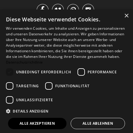




×
Diese Webseite verwendet Cookies.
IM KATALOG BLÄTTERN
Wir verwenden Cookies, um Inhalte und Anzeigen zu personalisieren
und unseren Datenverkehr zu analysieren. Wir geben Informationen
über Ihre Nutzung unserer Website auch an unsere Werbe- und
Analysepartner weiter, die diese möglicherweise mit anderen
Informationen kombinieren, die Sie ihnen bereitgestellt haben oder
die sie im Rahmen Ihrer Nutzung ihrer Dienste gesammelt haben.
Datenschutzrichtlinie
UNBEDINGT ERFORDERLICH
PERFORMANCE
TARGETING
FUNKTIONALITÄT
Versand
Zahlarten
Retoure
FAQ
AGB
Datenschutz
UNKLASSIFIZIERTE
Widerrufsformular
Impressum
DETAILS ANZEIGEN
© 2026
Baltic Design Shop
. Baltic Design Shop
ALLE AKZEPTIEREN
ALLE ABLEHNEN