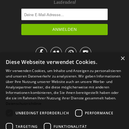
Laufenden!




×
Diese Webseite verwendet Cookies.
IM KATALOG BLÄTTERN
Wir verwenden Cookies, um Inhalte und Anzeigen zu personalisieren
und unseren Datenverkehr zu analysieren. Wir geben Informationen
über Ihre Nutzung unserer Website auch an unsere Werbe- und
Analysepartner weiter, die diese möglicherweise mit anderen
Informationen kombinieren, die Sie ihnen bereitgestellt haben oder
die sie im Rahmen Ihrer Nutzung ihrer Dienste gesammelt haben.
Datenschutzrichtlinie
UNBEDINGT ERFORDERLICH
PERFORMANCE
TARGETING
FUNKTIONALITÄT
Versand
Zahlarten
Retoure