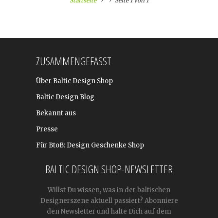
Startseite
Seite 1 von 1
ZUSAMMENGEFASST
Über Baltic Design Shop
Baltic Design Blog
Bekannt aus
Presse
Für BtoB: Design Geschenke Shop
BALTIC DESIGN SHOP-NEWSLETTER
Willst Du wissen, was in der baltischen
Designerszene aktuell passiert? Abonniere
den Newsletter und halte Dich auf dem