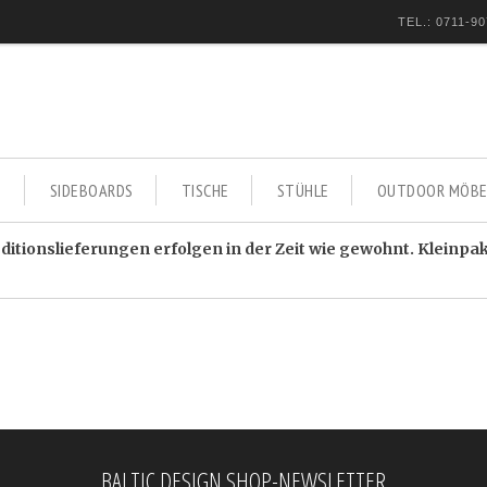
TEL.: 0711-90
E
SIDEBOARDS
TISCHE
STÜHLE
OUTDOOR MÖBE
itionslieferungen erfolgen in der Zeit wie gewohnt. Kleinpa
BALTIC DESIGN SHOP-NEWSLETTER