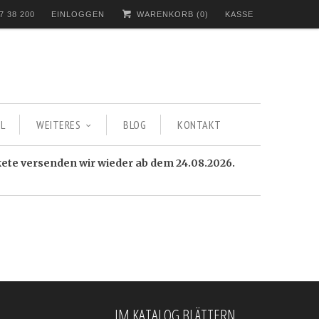
7 38 200
EINLOGGEN
WARENKORB (
0
)
KASSE
L
WEITERES
BLOG
KONTAKT
kete versenden wir wieder ab dem 24.08.2026.
IM KATALOG BLÄTTERN