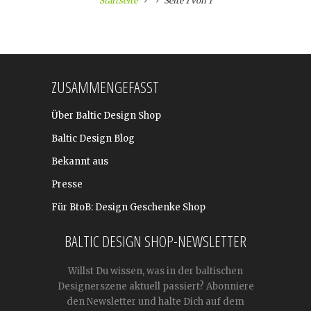
Startseite
Seite 1 von 1
ZUSAMMENGEFASST
Über Baltic Design Shop
Baltic Design Blog
Bekannt aus
Presse
Für BtoB: Design Geschenke Shop
BALTIC DESIGN SHOP-NEWSLETTER
Willst Du wissen, was in der baltischen
Designerszene aktuell passiert? Abonniere
den Newsletter und halte Dich auf dem