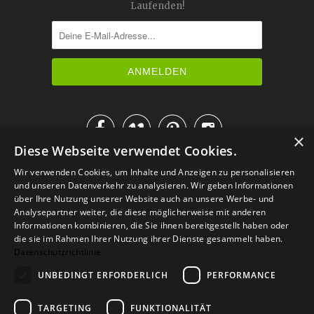
Laufenden!




×
Diese Webseite verwendet Cookies.
IM KATALOG BLÄTTERN
Wir verwenden Cookies, um Inhalte und Anzeigen zu personalisieren
und unseren Datenverkehr zu analysieren. Wir geben Informationen
über Ihre Nutzung unserer Website auch an unsere Werbe- und
Analysepartner weiter, die diese möglicherweise mit anderen
Informationen kombinieren, die Sie ihnen bereitgestellt haben oder
die sie im Rahmen Ihrer Nutzung ihrer Dienste gesammelt haben.
Datenschutzrichtlinie
UNBEDINGT ERFORDERLICH
PERFORMANCE
TARGETING
FUNKTIONALITÄT
Versand
Zahlarten
Retoure