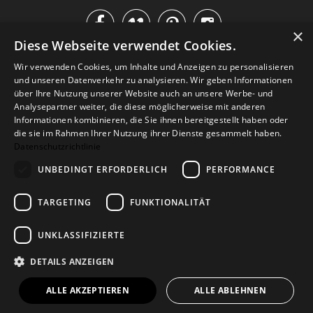




×
Diese Webseite verwendet Cookies.
IM KATALOG BLÄTTERN
Wir verwenden Cookies, um Inhalte und Anzeigen zu personalisieren
und unseren Datenverkehr zu analysieren. Wir geben Informationen
über Ihre Nutzung unserer Website auch an unsere Werbe- und
Analysepartner weiter, die diese möglicherweise mit anderen
Informationen kombinieren, die Sie ihnen bereitgestellt haben oder
die sie im Rahmen Ihrer Nutzung ihrer Dienste gesammelt haben.
Datenschutzrichtlinie
UNBEDINGT ERFORDERLICH
PERFORMANCE
TARGETING
FUNKTIONALITÄT
Versand
Zahlarten
Retoure
FAQ
AGB
Datenschutz
UNKLASSIFIZIERTE
Widerrufsformular
Impressum
DETAILS ANZEIGEN
© 2026
Baltic Design Shop
. Baltic Design Shop
ALLE AKZEPTIEREN
ALLE ABLEHNEN