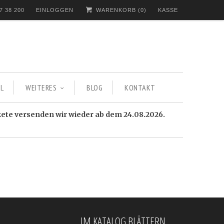
7 38 200
EINLOGGEN
WARENKORB (
0
)
KASSE
L
WEITERES
BLOG
KONTAKT
kete versenden wir wieder ab dem 24.08.2026.
IM KATALOG BLÄTTERN