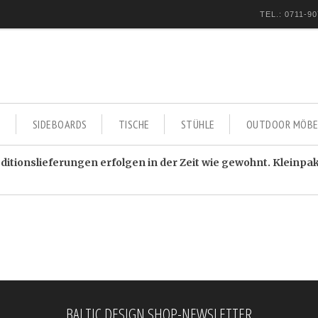
TEL.: 0711-90
E
SIDEBOARDS
TISCHE
STÜHLE
OUTDOOR MÖBE
itionslieferungen erfolgen in der Zeit wie gewohnt. Kleinpa
BALTIC DESIGN SHOP-NEWSLETTER