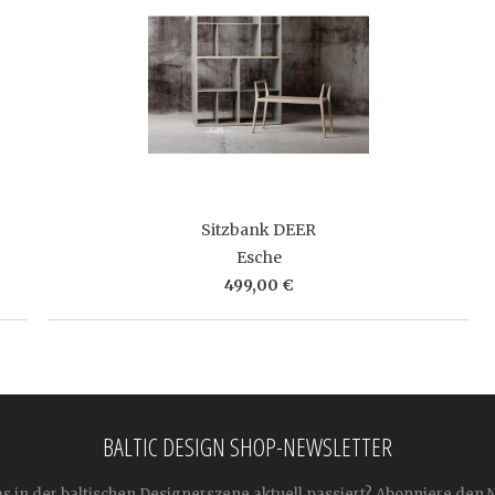
Sitzbank DEER
Esche
499,00 €
BALTIC DESIGN SHOP-NEWSLETTER
as in der baltischen Designerszene aktuell passiert? Abonniere den 