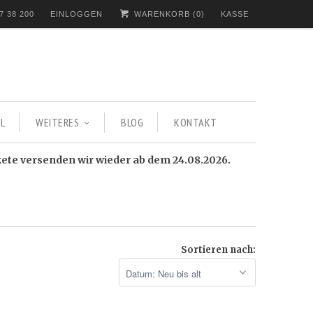
7 38 200
EINLOGGEN
WARENKORB (
0
)
KASSE
L
WEITERES
BLOG
KONTAKT
kete versenden wir wieder ab dem 24.08.2026.
Sortieren nach: