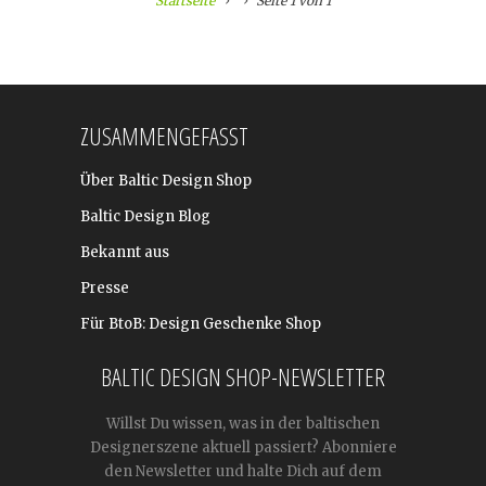
Startseite
Seite 1 von 1
ZUSAMMENGEFASST
Über Baltic Design Shop
Baltic Design Blog
Bekannt aus
Presse
Für BtoB: Design Geschenke Shop
BALTIC DESIGN SHOP-NEWSLETTER
Willst Du wissen, was in der baltischen
Designerszene aktuell passiert? Abonniere
den Newsletter und halte Dich auf dem