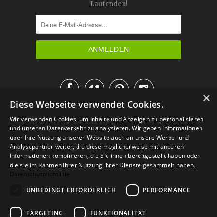
Laufenden!




×
Diese Webseite verwendet Cookies.
IM KATALOG BLÄTTERN
Wir verwenden Cookies, um Inhalte und Anzeigen zu personalisieren
und unseren Datenverkehr zu analysieren. Wir geben Informationen
über Ihre Nutzung unserer Website auch an unsere Werbe- und
Analysepartner weiter, die diese möglicherweise mit anderen
Informationen kombinieren, die Sie ihnen bereitgestellt haben oder
die sie im Rahmen Ihrer Nutzung ihrer Dienste gesammelt haben.
Datenschutzrichtlinie
UNBEDINGT ERFORDERLICH
PERFORMANCE
TARGETING
FUNKTIONALITÄT
Versand
Zahlarten
Retoure