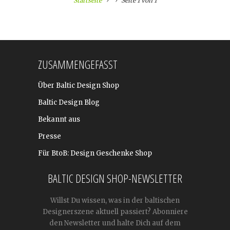
Startseite
Seite 1 von 1
ZUSAMMENGEFASST
Über Baltic Design Shop
Baltic Design Blog
Bekannt aus
Presse
Für BtoB: Design Geschenke Shop
BALTIC DESIGN SHOP-NEWSLETTER
Willst Du wissen, was in der baltischen
Designerszene aktuell passiert? Abonniere
den Newsletter und halte Dich auf dem