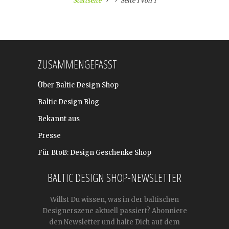
Startseite
Seite 1 von 1
ZUSAMMENGEFASST
Über Baltic Design Shop
Baltic Design Blog
Bekannt aus
Presse
Für BtoB: Design Geschenke Shop
BALTIC DESIGN SHOP-NEWSLETTER
Willst Du wissen, was in der baltischen
Designerszene aktuell passiert? Abonniere
den Newsletter und halte Dich auf dem