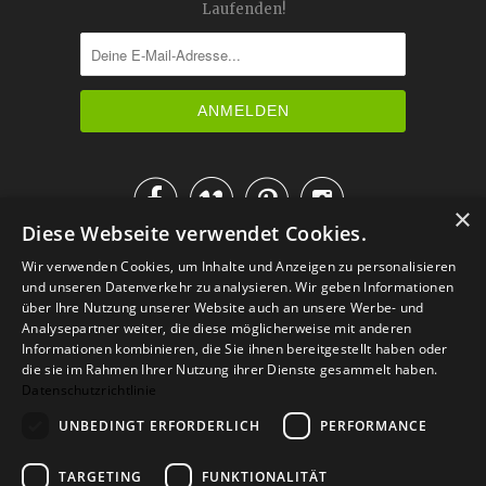
Laufenden!




×
Diese Webseite verwendet Cookies.
IM KATALOG BLÄTTERN
Wir verwenden Cookies, um Inhalte und Anzeigen zu personalisieren
und unseren Datenverkehr zu analysieren. Wir geben Informationen
über Ihre Nutzung unserer Website auch an unsere Werbe- und
Analysepartner weiter, die diese möglicherweise mit anderen
Informationen kombinieren, die Sie ihnen bereitgestellt haben oder
die sie im Rahmen Ihrer Nutzung ihrer Dienste gesammelt haben.
Datenschutzrichtlinie
UNBEDINGT ERFORDERLICH
PERFORMANCE
TARGETING
FUNKTIONALITÄT
Versand
Zahlarten
Retoure