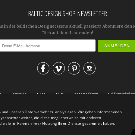
BALTIC DESIGN SHOP-NEWSLETTER
as in der baltischen Designerszene aktuell passiert? Abonniere den 
Dich auf dem Laufenden!




n
Retoure
FAQ
AGB
Datenschutz
Widerrufsfor
© 2026
Baltic Design Shop
. Baltic Design Shop
n und unseren Datenverkehr zu analysieren. Wir geben Informationen
ysepartner weiter, die diese möglicherweise mit anderen
r die sie im Rahmen Ihrer Nutzung ihrer Dienste gesammelt haben.