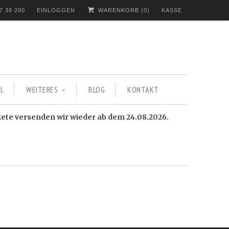
7 38 200
EINLOGGEN
WARENKORB (
0
)
KASSE
L
WEITERES
BLOG
KONTAKT
kete versenden wir wieder ab dem 24.08.2026.