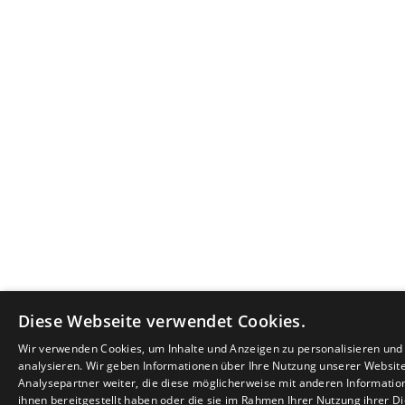
Diese Webseite verwendet Cookies.
Wir verwenden Cookies, um Inhalte und Anzeigen zu personalisieren un
analysieren. Wir geben Informationen über Ihre Nutzung unserer Websit
Analysepartner weiter, die diese möglicherweise mit anderen Informatio
ihnen bereitgestellt haben oder die sie im Rahmen Ihrer Nutzung ihrer 