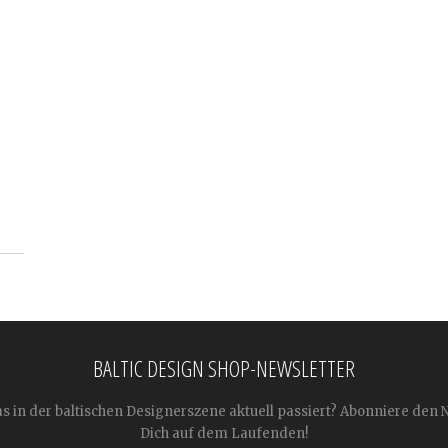
BALTIC DESIGN SHOP-NEWSLETTER
as in der baltischen Designerszene aktuell passiert? Abonniere den 
Dich auf dem Laufenden!