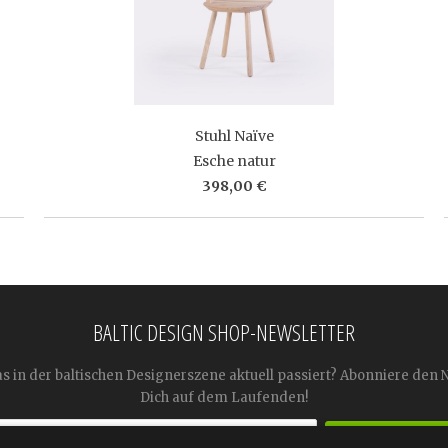
Stuhl Naïve
Esche natur
398,00 €
BALTIC DESIGN SHOP-NEWSLETTER
as in der baltischen Designerszene aktuell passiert? Abonniere den 
Dich auf dem Laufenden!