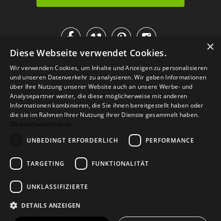




×
Diese Webseite verwendet Cookies.
IM KATALOG BLÄTTERN
Wir verwenden Cookies, um Inhalte und Anzeigen zu personalisieren
und unseren Datenverkehr zu analysieren. Wir geben Informationen
über Ihre Nutzung unserer Website auch an unsere Werbe- und
Analysepartner weiter, die diese möglicherweise mit anderen
Informationen kombinieren, die Sie ihnen bereitgestellt haben oder
die sie im Rahmen Ihrer Nutzung ihrer Dienste gesammelt haben.
Datenschutzrichtlinie
UNBEDINGT ERFORDERLICH
PERFORMANCE
TARGETING
FUNKTIONALITÄT
Versand
Zahlarten
Retoure
FAQ
AGB
Datenschutz
UNKLASSIFIZIERTE
Widerrufsformular
Impressum
DETAILS ANZEIGEN
© 2026
Baltic Design Shop
. Baltic Design Shop