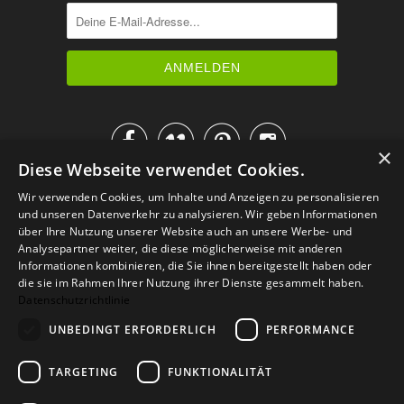




×
Diese Webseite verwendet Cookies.
IM KATALOG BLÄTTERN
Wir verwenden Cookies, um Inhalte und Anzeigen zu personalisieren
und unseren Datenverkehr zu analysieren. Wir geben Informationen
über Ihre Nutzung unserer Website auch an unsere Werbe- und
Analysepartner weiter, die diese möglicherweise mit anderen
Informationen kombinieren, die Sie ihnen bereitgestellt haben oder
die sie im Rahmen Ihrer Nutzung ihrer Dienste gesammelt haben.
Datenschutzrichtlinie
UNBEDINGT ERFORDERLICH
PERFORMANCE
TARGETING
FUNKTIONALITÄT
Versand
Zahlarten
Retoure
FAQ
AGB
Datenschutz