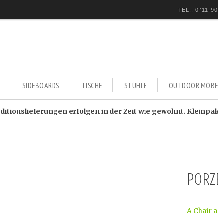
TEL.: 0711-90
E
SIDEBOARDS
TISCHE
STÜHLE
OUTDOOR MÖBE
itionslieferungen erfolgen in der Zeit wie gewohnt. Kleinpa
PORZ
A Chair 