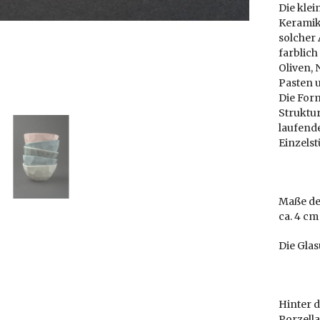
Die kle
Keramik
solcher 
farblic
Oliven,
Pasten u
Die Form
Struktur
laufende
Einzelst
Maße de
ca. 4 cm
Die Glas
Hinter 
Porzella