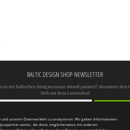
BALTIC DESIGN SHOP-NEWSLETTER
as in der baltischen Designerszene aktuell passiert? Abonniere den 
Dich auf dem Laufenden!
n und unseren Datenverkehr zu analysieren. Wir geben Informationen




ysepartner weiter, die diese möglicherweise mit anderen