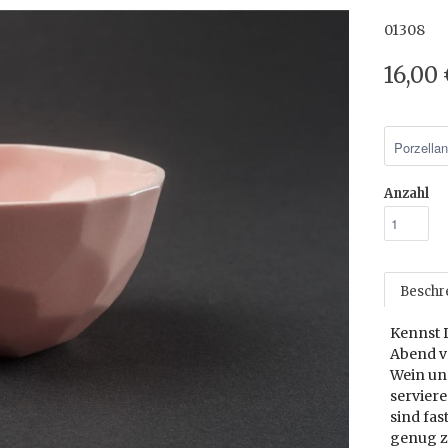
01308
16,00
Anzahl
Beschr
Kennst 
Abend v
Wein un
serviere
sind fas
genug z