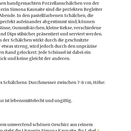
inen handgemachten Porzellanschälchen von der
erin Simona Kaunaite sind die perfekten Begleiter
Abende. In den pastellfarbenen Schälchen, die
h perfekt aufeinander abgestimmt sind, können
 Nüsse, Gummibärchen, kleine Kekse, verschiedene
nd Dips stilsicher präsentiert und serviert werden.
 der Schälchen wirkt durch die geschnitzte
 etwas streng, wird jedoch durch den unpräzise
n Rand gelockert. Jede Schüssel ist dabei ein
ück und keine gleicht der anderen.
s Schälchens: Durchmesser zwischen 7-8 cm, Höhe:
ur ist lebensmittelecht und ungiftig.
dem umwerfend schönen Geschirr aus reinem
n steht die Litauerin Simona Kaunaite. Ihr Label
A