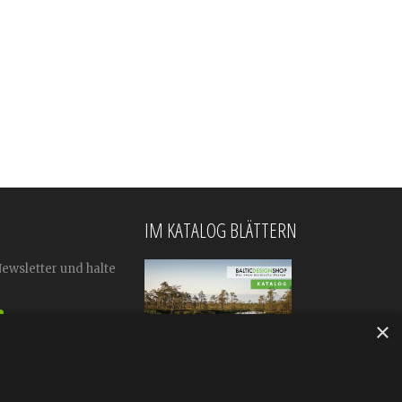
IM KATALOG BLÄTTERN
Newsletter und halte
×