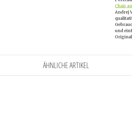
Chair an
Andrej V
qualitat
Gebrauch
und ein
Original
ÄHNLICHE ARTIKEL