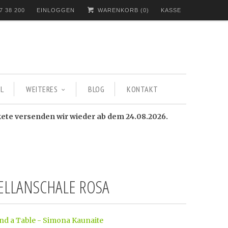
7 38 200
EINLOGGEN
WARENKORB (
0
)
KASSE
L
WEITERES
BLOG
KONTAKT
kete versenden wir wieder ab dem 24.08.2026.
ELLANSCHALE ROSA
and a Table - Simona Kaunaite